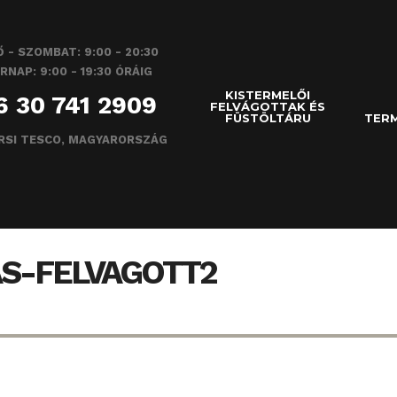
 - SZOMBAT: 9:00 - 20:30
RNAP: 9:00 - 19:30 ÓRÁIG
KISTERMELŐI
6 30 741 2909
FELVÁGOTTAK ÉS
FÜSTÖLTÁRU
TERM
RSI TESCO, MAGYARORSZÁG
S-FELVAGOTT2