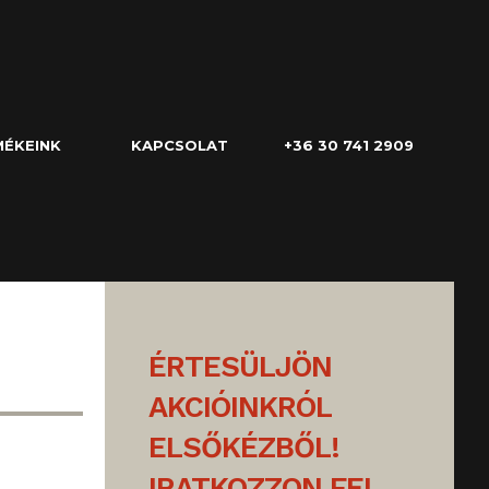
ÉKEINK
KAPCSOLAT
+36 30 741 2909
ÉRTESÜLJÖN
AKCIÓINKRÓL
ELSŐKÉZBŐL!
IRATKOZZON FEL