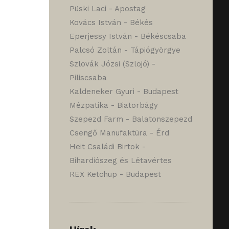
Püski Laci - Apostag
Kovács István - Békés
Eperjessy István - Békéscsaba
Palcsó Zoltán - Tápiógyörgye
Szlovák Józsi (Szlojó) -
Piliscsaba
Kaldeneker Gyuri - Budapest
Mézpatika - Biatorbágy
Szepezd Farm - Balatonszepezd
Csengő Manufaktúra - Érd
Heit Családi Birtok -
Bihardiószeg és Létavértes
REX Ketchup - Budapest