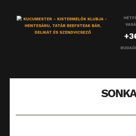
HÉTFŐ
VASÁ
+3
BUDAÖ
SONKA