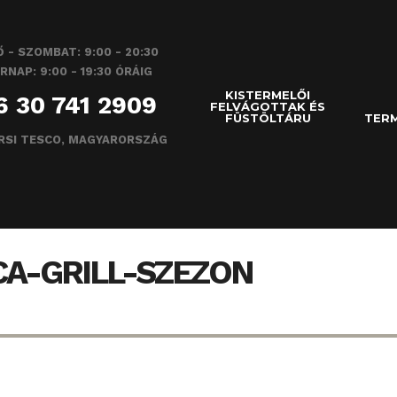
 - SZOMBAT: 9:00 - 20:30
RNAP: 9:00 - 19:30 ÓRÁIG
KISTERMELŐI
6 30 741 2909
FELVÁGOTTAK ÉS
FÜSTÖLTÁRU
TERM
RSI TESCO, MAGYARORSZÁG
CA-GRILL-SZEZON