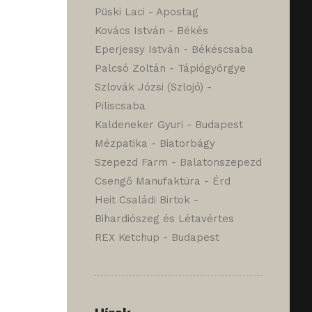
Püski Laci - Apostag
Kovács István - Békés
Eperjessy István - Békéscsaba
Palcsó Zoltán - Tápiógyörgye
Szlovák Józsi (Szlojó) -
Piliscsaba
Kaldeneker Gyuri - Budapest
Mézpatika - Biatorbágy
Szepezd Farm - Balatonszepezd
Csengő Manufaktúra - Érd
Heit Családi Birtok -
Bihardiószeg és Létavértes
REX Ketchup - Budapest