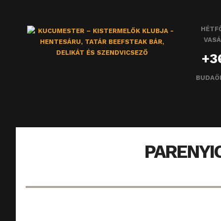
HÉTFŐ
VASÁ
+3
BUDAÖ
PARENYI