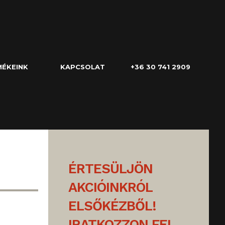
ÉKEINK
KAPCSOLAT
+36 30 741 2909
ÉRTESÜLJÖN
AKCIÓINKRÓL
ELSŐKÉZBŐL!
IRATKOZZON FEL