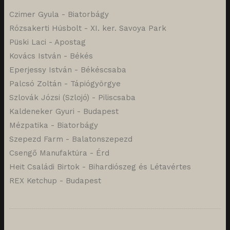
Czimer Gyula - Biatorbágy
Rózsakerti Húsbolt - XI. ker. Savoya Park
Püski Laci - Apostag
Kovács István - Békés
Eperjessy István - Békéscsaba
Palcsó Zoltán - Tápiógyörgye
Szlovák Józsi (Szlojó) - Piliscsaba
Kaldeneker Gyuri - Budapest
Mézpatika - Biatorbágy
Szepezd Farm - Balatonszepezd
Csengő Manufaktúra - Érd
Heit Családi Birtok - Bihardiószeg és Létavértes
REX Ketchup - Budapest