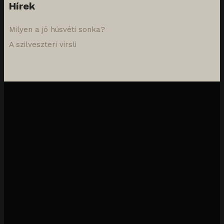
Hírek
Milyen a jó húsvéti sonka?
A szilveszteri virsli