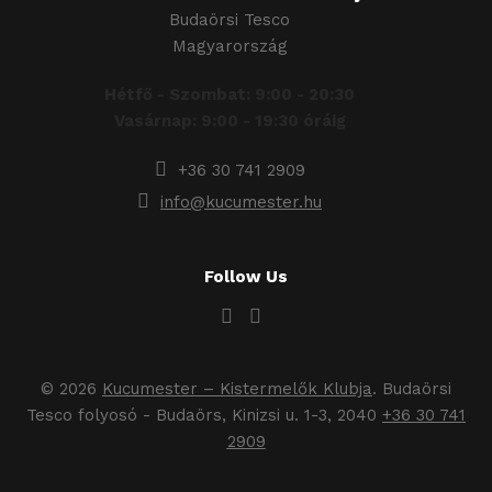
Budaörsi Tesco
Magyarország
Hétfő - Szombat: 9:00 - 20:30
Vasárnap: 9:00 - 19:30 óráig
+36 30 741 2909
info@kucumester.hu
Follow Us
© 2026
Kucumester – Kistermelők Klubja
. Budaörsi
Tesco folyosó - Budaörs, Kinizsi u. 1-3, 2040
+36 30 741
2909