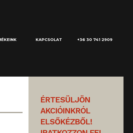
ÉKEINK
KAPCSOLAT
+36 30 741 2909
ÉRTESÜLJÖN
AKCIÓINKRÓL
ELSŐKÉZBŐL!
IRATKOZZON FEL