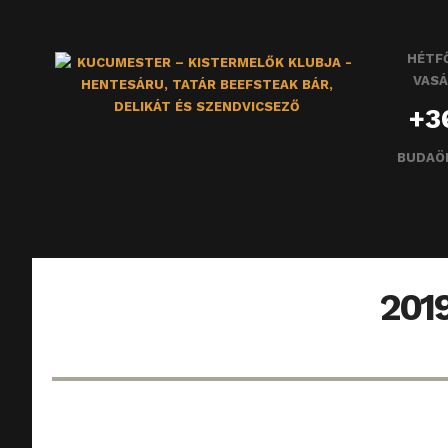
HÉTFŐ
VASÁ
+3
BUDAÖ
201