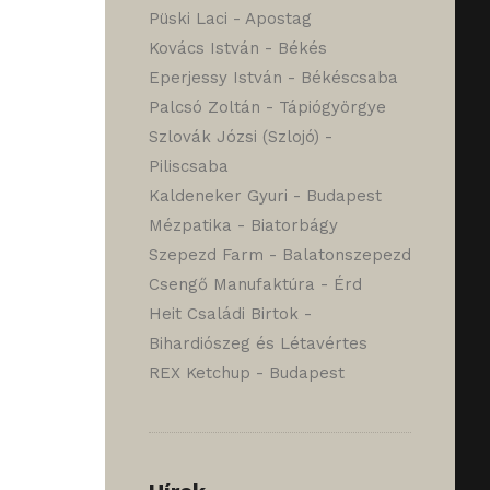
Püski Laci - Apostag
Kovács István - Békés
Eperjessy István - Békéscsaba
Palcsó Zoltán - Tápiógyörgye
Szlovák Józsi (Szlojó) -
Piliscsaba
Kaldeneker Gyuri - Budapest
Mézpatika - Biatorbágy
Szepezd Farm - Balatonszepezd
Csengő Manufaktúra - Érd
Heit Családi Birtok -
Bihardiószeg és Létavértes
REX Ketchup - Budapest