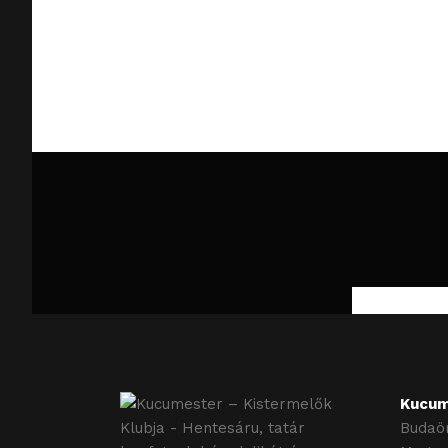
Kucum
Budaör