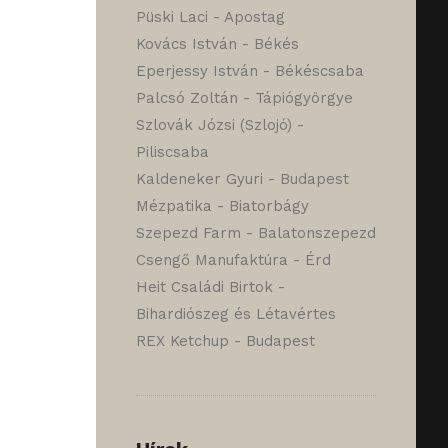
Püski Laci - Apostag
Kovács István - Békés
Eperjessy István - Békéscsaba
Palcsó Zoltán - Tápiógyörgye
Szlovák Józsi (Szlojó) -
Piliscsaba
Kaldeneker Gyuri - Budapest
Mézpatika - Biatorbágy
Szepezd Farm - Balatonszepezd
Csengő Manufaktúra - Érd
Heit Családi Birtok -
Bihardiószeg és Létavértes
REX Ketchup - Budapest