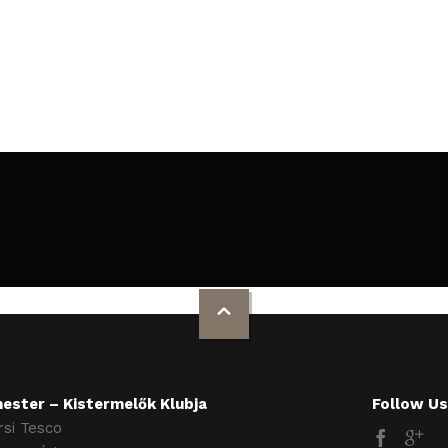
ester – Kistermelők Klubja
Follow Us
si Tesco