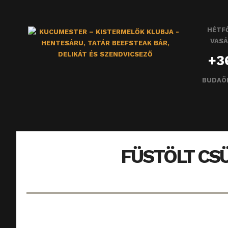
HÉTFŐ
VASÁ
+3
BUDAÖ
FÜSTÖLT CS