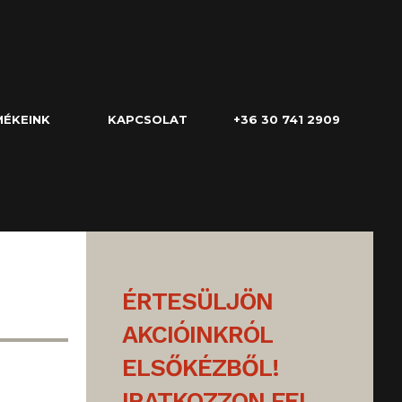
ÉKEINK
KAPCSOLAT
+36 30 741 2909
ÉRTESÜLJÖN
AKCIÓINKRÓL
ELSŐKÉZBŐL!
IRATKOZZON FEL