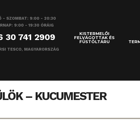
 - SZOMBAT: 9:00 - 20:30
RNAP: 9:00 - 19:30 ÓRÁIG
KISTERMELŐI
6 30 741 2909
FELVÁGOTTAK ÉS
FÜSTÖLTÁRU
TERM
RSI TESCO, MAGYARORSZÁG
ÜLÖK – KUCUMESTER